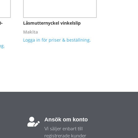
0-
Låsmutternyckel vinkelslip
Makita
Logga in för priser & beställning.
ng.
Ansök om konto

Vi säljer enbart till
registrerade kunder