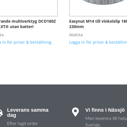
rande multiverktyg DCO180Z
Easynut M14 till vinkelslip 18
LXT® utan batteri
230mm
ta
Makita
 in för priser & beställning.
Logga in för priser & beställni
Leverans samma
Vi finns i Nässjö


dag
Men leverera till hela
Efter lagd order
Sverige.