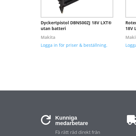
Dyckertpistol DBN500ZJ 18V LXT®
Rote
utan batteri
18V 
Makita
Maki
Logga in för priser & beställning.
Logga
Kunniga

medarbetare
Få rätt råd direkt från