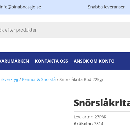
info@binabnassjo.se
Snabba leveranser
kning
VARUMÄRKEN
KONTAKTA OSS
ANSÖK OM KONTO
rkverktyg
/
Pennor & Snörslå
/ Snörslåkrita Röd 225gr
Snörslåkrit
Lev. artnr:
27P8R
Artikelnr:
7814