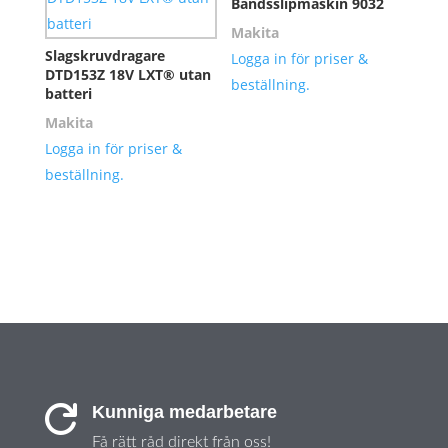
Bandsslipmaskin 9032
Makita
Slagskruvdragare
Logga in för priser &
DTD153Z 18V LXT® utan
beställning.
batteri
Makita
Logga in för priser &
beställning.
Kunniga medarbetare

Få rätt råd direkt från oss!