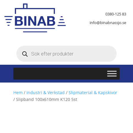
0380-125 83
info@binabnassjo.se
Produktsökning
Hem
/
Industri & Verkstad
/
Slipmaterial & Kapskivor
/ Slipband 100x610mm K120 5st