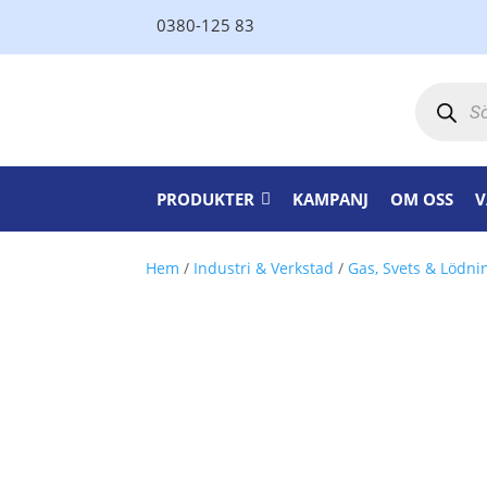
0380-125 83
Produktsö
PRODUKTER
KAMPANJ
OM OSS
V
Hem
/
Industri & Verkstad
/
Gas, Svets & Lödni