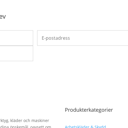
ev
Produkterkategorier
erktyg, kläder och maskiner
lla dina önskemål, oavsett om
Arbetskläder & Skydd