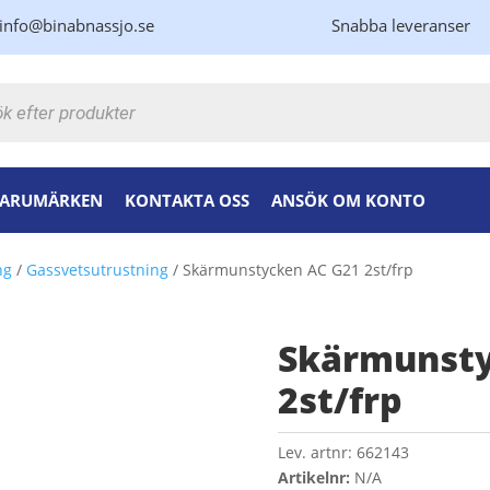
info@binabnassjo.se
Snabba leveranser
kning
ARUMÄRKEN
KONTAKTA OSS
ANSÖK OM KONTO
ng
/
Gassvetsutrustning
/ Skärmunstycken AC G21 2st/frp
Skärmunsty
2st/frp
Lev. artnr:
662143
Artikelnr:
N/A