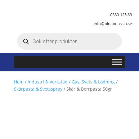
0380-125 83
info@binabnassjo.se
Produktsökning
Hem
/
Industri & Verkstad
/
Gas, Svets & Lödning
/
Skärpasta & Svetsspray
/ Skär & Borrpasta 50gr