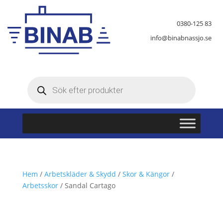
0380-125 83
info@binabnassjo.se
Produktsökning
Hem
/
Arbetskläder & Skydd
/
Skor & Kängor
/
Arbetsskor
/ Sandal Cartago