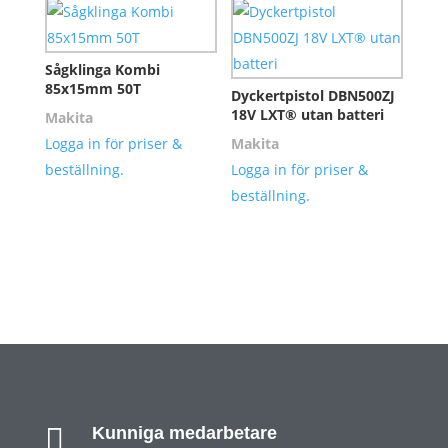
Sågklinga Kombi
85x15mm 50T
Dyckertpistol DBN500ZJ
18V LXT® utan batteri
Makita
Logga in för priser &
Makita
beställning.
Logga in för priser &
beställning.

Kunniga medarbetare