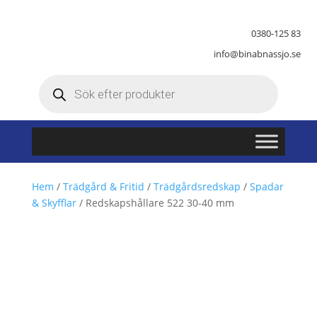
0380-125 83
info@binabnassjo.se
Produktsökning
Hem
/
Trädgård & Fritid
/
Trädgårdsredskap
/
Spadar
& Skyfflar
/ Redskapshållare 522 30-40 mm