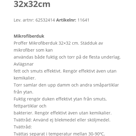
32x32cm
Lev. artnr:
62532414
Artikelnr:
11641
Mikrofiberduk
Proffer Mikrofiberduk 32×32 cm. Städduk av
mikrofiber som kan
användas både fuktig och torr på de flesta underlag.
Avlägsnar
fett och smuts effektivt. Rengör effektivt även utan
kemikalier.
Torr samlar den upp damm och andra småpartiklar
från ytan.
Fuktig rengör duken effektivt ytan från smuts,
fettpartiklar och
bakterier. Rengör effektivt även utan kemikalier.
Tvättråd: Använd ej blekmedel eller sköljmedel.
Tvättråd:
Tvättas separat i temperatur mellan 30-90ºC,