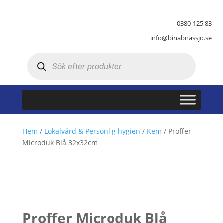
0380-125 83
info@binabnassjo.se
Produktsökning
Hem
/
Lokalvård & Personlig hygien
/
Kem
/ Proffer
Microduk Blå 32x32cm
Proffer Microduk Blå