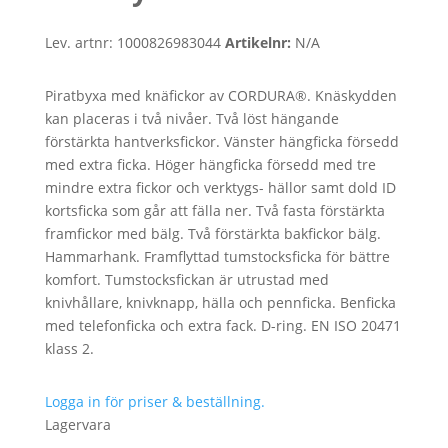
Lev. artnr:
1000826983044
Artikelnr:
N/A
Piratbyxa med knäfickor av CORDURA®. Knäskydden
kan placeras i två nivåer. Två löst hängande
förstärkta hantverksfickor. Vänster hängficka försedd
med extra ficka. Höger hängficka försedd med tre
mindre extra fickor och verktygs- hällor samt dold ID
kortsficka som går att fälla ner. Två fasta förstärkta
framfickor med bälg. Två förstärkta bakfickor bälg.
Hammarhank. Framflyttad tumstocksficka för bättre
komfort. Tumstocksfickan är utrustad med
knivhållare, knivknapp, hälla och pennficka. Benficka
med telefonficka och extra fack. D-ring. EN ISO 20471
klass 2.
Logga in för priser & beställning.
Lagervara