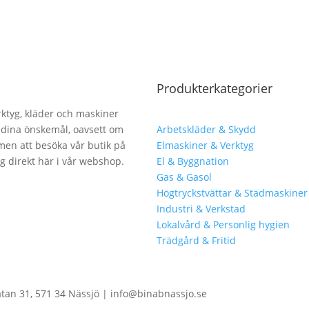
Produkterkategorier
erktyg, kläder och maskiner
lla dina önskemål, oavsett om
Arbetskläder & Skydd
men att besöka vår butik på
Elmaskiner & Verktyg
ng direkt här i vår webshop.
El & Byggnation
Gas & Gasol
Högtryckstvättar & Städmaskiner
Industri & Verkstad
Lokalvård & Personlig hygien
Trädgård & Fritid
atan 31, 571 34 Nässjö | info@binabnassjo.se