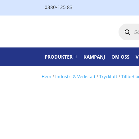
0380-125 83
Produktsö
PRODUKTER
KAMPANJ
OM OSS
V
Hem
/
Industri & Verkstad
/
Tryckluft
/
Tillbehör