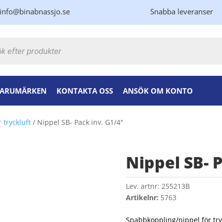
info@binabnassjo.se
Snabba leveranser
kning
ARUMÄRKEN
KONTAKTA OSS
ANSÖK OM KONTO
 tryckluft
/ Nippel SB- Pack inv. G1/4″
Nippel SB- 
Lev. artnr:
255213B
Artikelnr:
5763
Snabbkoppling/nippel för tryc