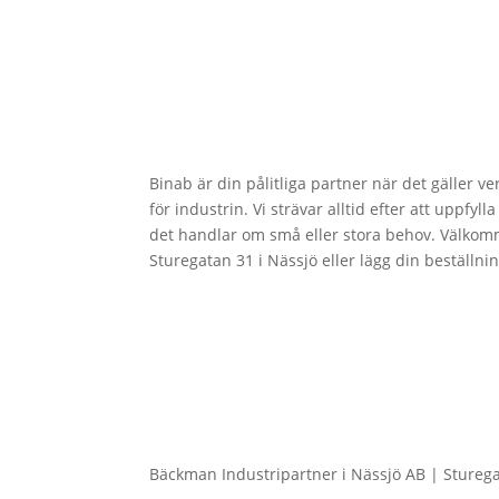
Binab är din pålitliga partner när det gäller v
för industrin. Vi strävar alltid efter att uppfy
det handlar om små eller stora behov. Välkom
Sturegatan 31 i Nässjö eller lägg din beställni
Bäckman Industripartner i Nässjö AB | Stureg