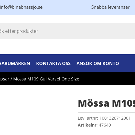
info@binabnassjo.se
Snabba leveranser
kning
VARUMÄRKEN
KONTAKTA OSS
ANSÖK OM KONTO
epsar
/ Mössa M109 Gul Varsel One Size
Mössa M109
Lev. artnr:
1001326712001
Artikelnr:
47640