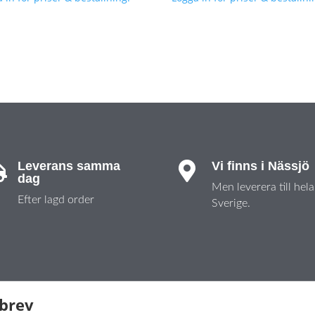
Leverans samma
Vi finns i Nässjö


dag
Men leverera till hela
Efter lagd order
Sverige.
sbrev