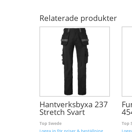
Relaterade produkter
Hantverksbyxa 237
Fu
Stretch Svart
45
Top Swede
Top 
Logga in för priser & beställning.
Logga