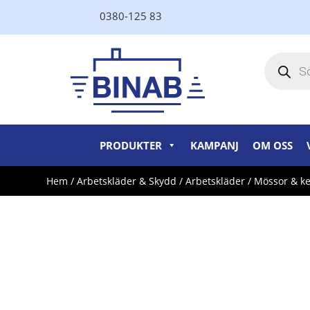
0380-125 83
Produktsö
PRODUKTER
KAMPANJ
OM OSS
Hem
/
Arbetskläder & Skydd
/
Arbetskläder
/
Mössor & k