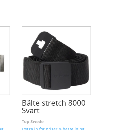
Bälte stretch 8000
Svart
Top Swede
ng.
Logga in för priser & beställning.