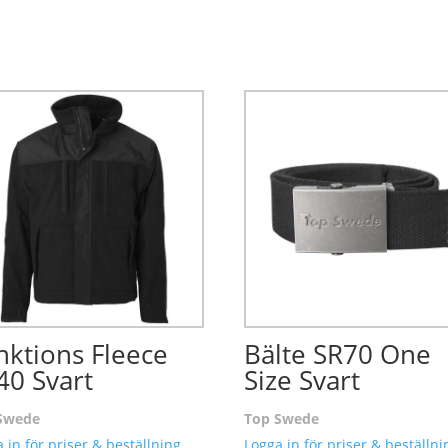
nktions Fleece
Bälte SR70 One
40 Svart
Size Svart
Swede
Top Swede
 in för priser & beställning.
Logga in för priser & beställni