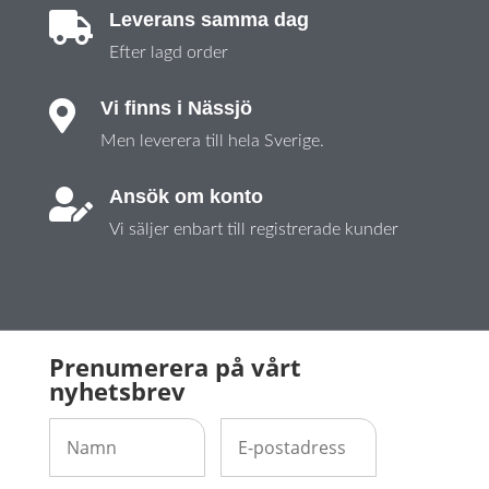
Leverans samma dag

Efter lagd order
Vi finns i Nässjö

Men leverera till hela Sverige.
Ansök om konto

Vi säljer enbart till registrerade kunder
Prenumerera på vårt
nyhetsbrev