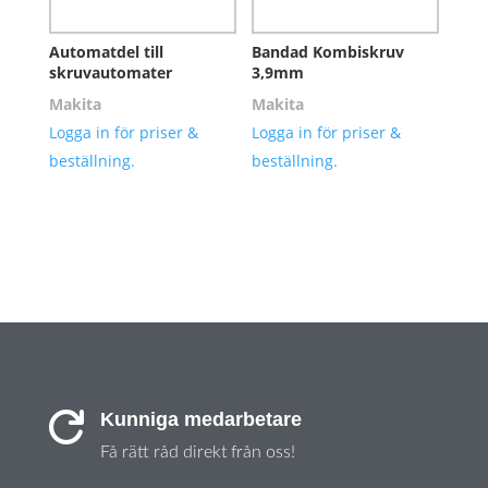
Automatdel till
Bandad Kombiskruv
skruvautomater
3,9mm
Makita
Makita
Logga in för priser &
Logga in för priser &
beställning.
beställning.
Kunniga medarbetare

Få rätt råd direkt från oss!