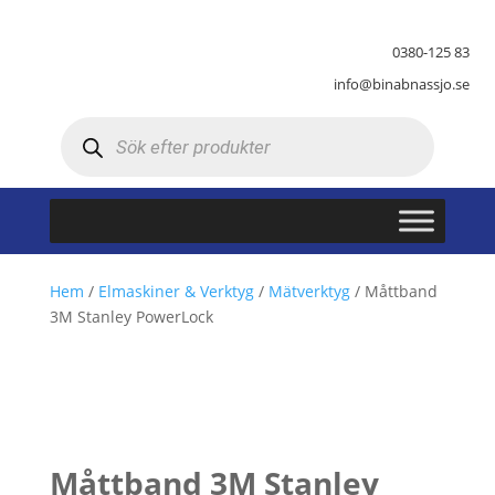
0380-125 83
info@binabnassjo.se
Produktsökning
Hem
/
Elmaskiner & Verktyg
/
Mätverktyg
/ Måttband
3M Stanley PowerLock
Måttband 3M Stanley