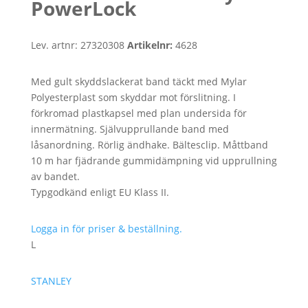
PowerLock
Lev. artnr:
27320308
Artikelnr:
4628
Med gult skyddslackerat band täckt med Mylar
Polyesterplast som skyddar mot förslitning. I
förkromad plastkapsel med plan undersida för
innermätning. Självupprullande band med
låsanordning. Rörlig ändhake. Bältesclip. Måttband
10 m har fjädrande gummidämpning vid upprullning
av bandet.
Typgodkänd enligt EU Klass II.
Logga in för priser & beställning.
L
STANLEY