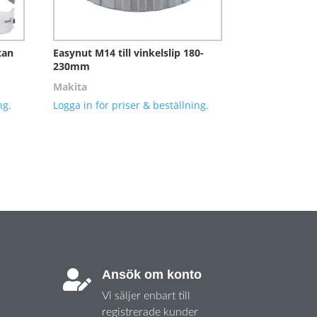
tan
Easynut M14 till vinkelslip 180-
230mm
Makita
ng.
Logga in för priser & beställning.
Ansök om konto

Vi säljer enbart till
registrerade kunder