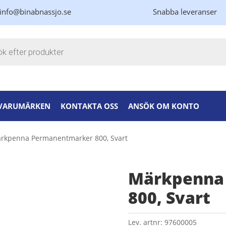
info@binabnassjo.se
Snabba leveranser
kning
VARUMÄRKEN
KONTAKTA OSS
ANSÖK OM KONTO
rkpenna Permanentmarker 800, Svart
Märkpenna
800, Svart
Lev. artnr:
97600005