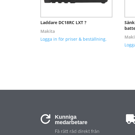
Laddare DC18RC LXT ?
Sänk
batte
Makita
Maki
Logga in för priser & beställning.
Logga
Kunniga

medarbetare
Få rätt råd direkt från