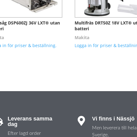
såg DSP600ZJ 36V LXT® utan
Multifräs DRT50Z 18V LXT® u
ri
batteri
ta
Makita
 in för priser & beställning.
Logga in för priser & beställni
Leverans samma
Vi finns i Nässjö


dag
Men leverera till hela
Efter lagd order
Sverige.