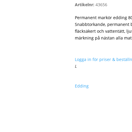
Artikelnr:
43656
Permanent markör edding 800
Snabbtorkande, permanent blä
fläcksäkert och vattentätt, l
märkning på nästan alla mater
Logga in för priser & beställn
L
Edding