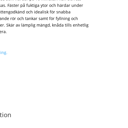
äsas. Fäster på fuktiga ytor och härdar under
attengodkänd och idealisk för snabba
ande rör och tankar samt för fyllning och
er. Skär av lämplig mängd, knåda tills enhetlig
era.
ing.
tion