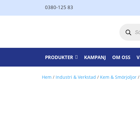
0380-125 83
Produktsö
PRODUKTER
KAMPANJ
OM OSS
V
Hem
/
Industri & Verkstad
/
Kem & Smörjoljor
/