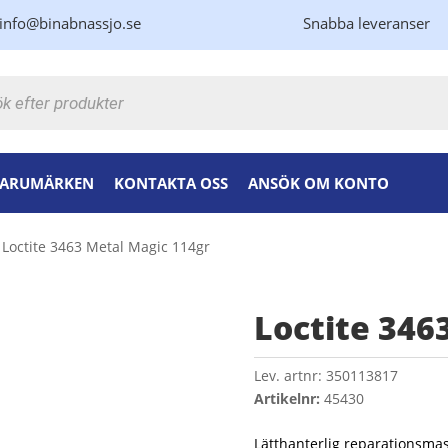
info@binabnassjo.se
Snabba leveranser
kning
ARUMÄRKEN
KONTAKTA OSS
ANSÖK OM KONTO
 Loctite 3463 Metal Magic 114gr
Loctite 346
Lev. artnr:
350113817
Artikelnr:
45430
Lätthanterlig reparationsma