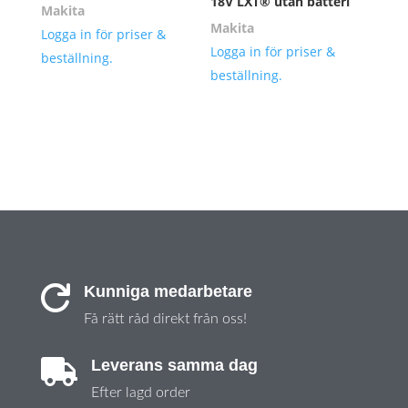
18V LXT® utan batteri
Makita
Makita
Logga in för priser &
Logga in för priser &
beställning.
beställning.
Kunniga medarbetare

Få rätt råd direkt från oss!
Leverans samma dag

Efter lagd order