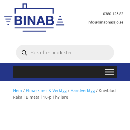
0380-125 83
info@binabnassjo.se
Produktsökning
Hem
/
Elmaskiner & Verktyg
/
Handverktyg
/ Knivblad
Raka i Bimetall 10-p i h?llare