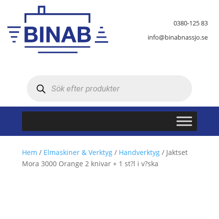
0380-125 83
info@binabnassjo.se
Produktsökning
Hem
/
Elmaskiner & Verktyg
/
Handverktyg
/ Jaktset
Mora 3000 Orange 2 knivar + 1 st?l i v?ska