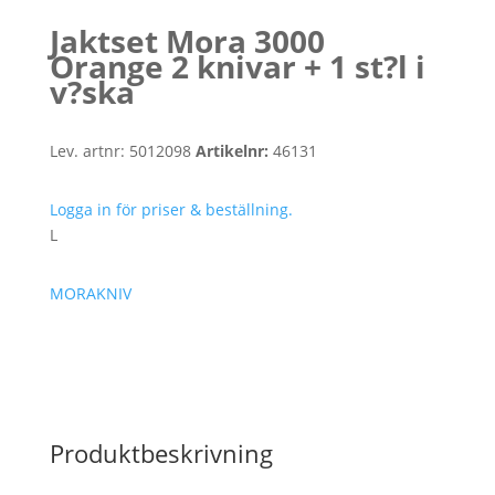
Jaktset Mora 3000
Orange 2 knivar + 1 st?l i
v?ska
Lev. artnr:
5012098
Artikelnr:
46131
Logga in för priser & beställning.
L
MORAKNIV
Produktbeskrivning