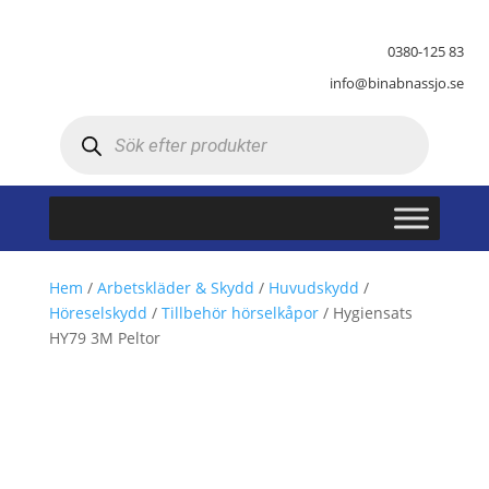
0380-125 83
info@binabnassjo.se
Produktsökning
Hem
/
Arbetskläder & Skydd
/
Huvudskydd
/
Höreselskydd
/
Tillbehör hörselkåpor
/ Hygiensats
HY79 3M Peltor