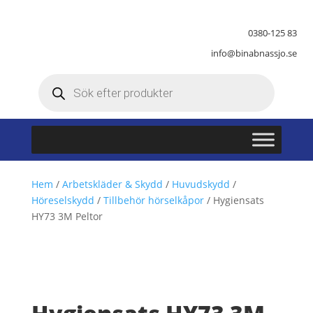
0380-125 83
info@binabnassjo.se
Produktsökning
Hem
/
Arbetskläder & Skydd
/
Huvudskydd
/
Höreselskydd
/
Tillbehör hörselkåpor
/ Hygiensats
HY73 3M Peltor