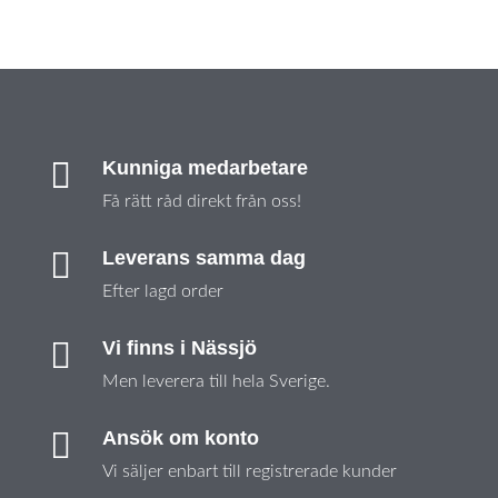

Kunniga medarbetare
Få rätt råd direkt från oss!

Leverans samma dag
Efter lagd order

Vi finns i Nässjö
Men leverera till hela Sverige.

Ansök om konto
Vi säljer enbart till registrerade kunder