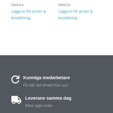
Makita
Makita
Logga in för priser &
Logga in för priser &
beställning.
beställning.
Kunniga medarbetare

Få rätt råd direkt från oss!
Leverans samma dag

Efter lagd order