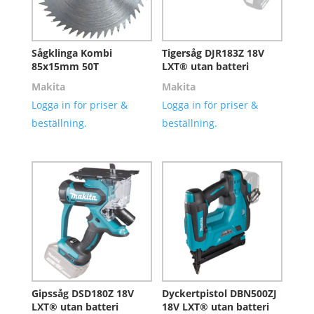
Sågklinga Kombi
Tigersåg DJR183Z 18V
85x15mm 50T
LXT® utan batteri
Makita
Makita
Logga in för priser &
Logga in för priser &
beställning.
beställning.
Gipssåg DSD180Z 18V
Dyckertpistol DBN500ZJ
LXT® utan batteri
18V LXT® utan batteri