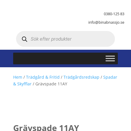
0380-125 83
info@binabnassjo.se
Produktsökning
Hem
/
Trädgård & Fritid
/
Trädgårdsredskap
/
Spadar
& Skyfflar
/ Grävspade 11AY
Grävspade 11AY