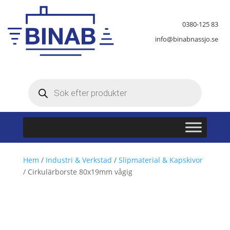
0380-125 83
info@binabnassjo.se
Produktsökning
Hem
/
Industri & Verkstad
/
Slipmaterial & Kapskivor
/ Cirkulärborste 80x19mm vågig