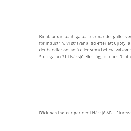
Binab är din pålitliga partner när det gäller v
för industrin. Vi strävar alltid efter att uppfy
det handlar om små eller stora behov. Välkom
Sturegatan 31 i Nässjö eller lägg din beställni
Bäckman Industripartner i Nässjö AB | Stureg