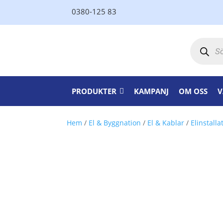
0380-125 83
Produktsö
PRODUKTER
KAMPANJ
OM OSS
V
Hem
/
El & Byggnation
/
El & Kablar
/
Elinstalla