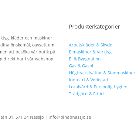
Produkterkategorier
erktyg, kläder och maskiner
lla dina önskemål, oavsett om
Arbetskläder & Skydd
men att besöka vår butik på
Elmaskiner & Verktyg
ng direkt här i vår webshop.
El & Byggnation
Gas & Gasol
Högtryckstvättar & Städmaskiner
Industri & Verkstad
Lokalvård & Personlig hygien
Trädgård & Fritid
atan 31, 571 34 Nässjö | info@binabnassjo.se