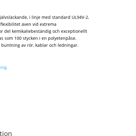
 självsläckande, i linje med standard UL94V-2,
lexibilitet även vid extrema
tor del kemikaliebeständig och exceptionellt
as som 100 stycken i en polyetenpåse.
h buntning av rör, kablar och ledningar.
ing.
tion