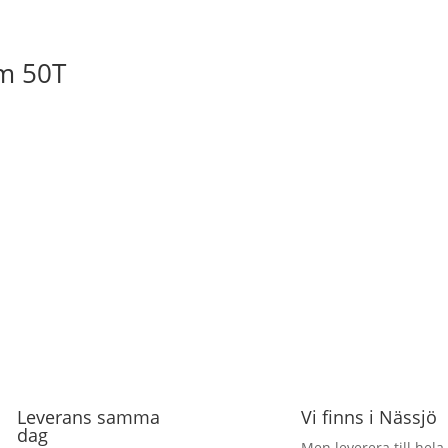
m 50T
Leverans samma
Vi finns i Nässjö
dag
Men leverera till hela