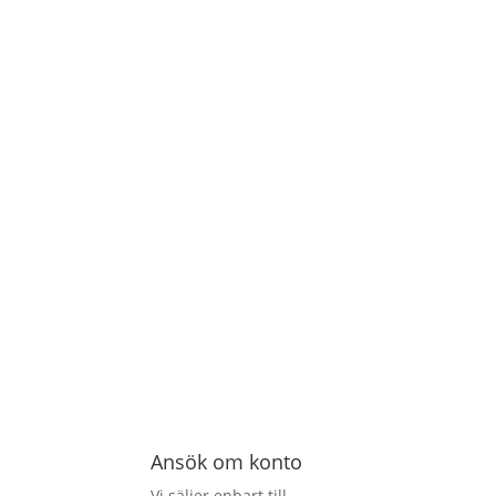
Ansök om konto
Vi säljer enbart till