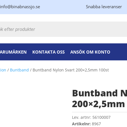
info@binabnassjo.se
Snabba leveranser
kning
ARUMÄRKEN
KONTAKTA OSS
ANSÖK OM KONTO
tion
/
Buntband
/ Buntband Nylon Svart 200×2,5mm 100st
Buntband N
200×2,5mm 
Lev. artnr:
56100007
Artikelnr:
8967