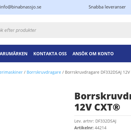
info@binabnassjo.se
Snabba leveranser
kning
ARUMÄRKEN
KONTAKTA OSS
ANSÖK OM KONTO
erimaskiner
/
Borrskruvdragare
/ Borrskruvdragare DF332DSAJ 12
Borrskruvd
12V CXT®
Lev. artnr:
DF332DSAJ
Artikelnr:
44214