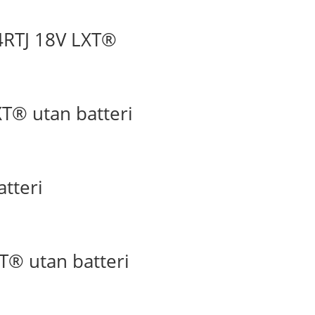
4RTJ 18V LXT®
T® utan batteri
tteri
T® utan batteri