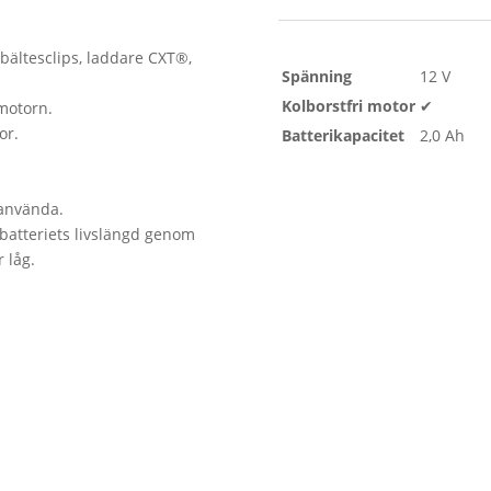
 bältesclips, laddare CXT®,
Spänning
12 V
Kolborstfri motor
✔
motorn.
or.
Batterikapacitet
2,0 Ah
 använda.
batteriets livslängd genom
 låg.