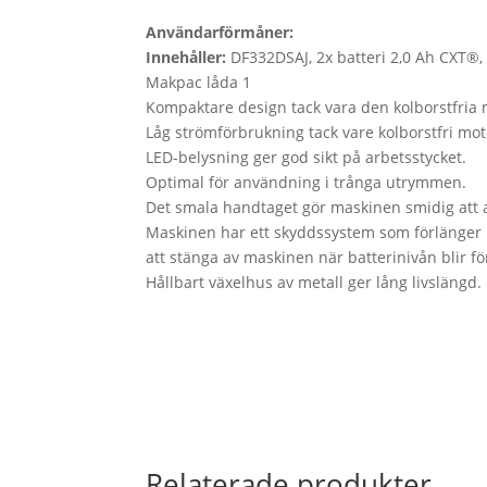
Användarförmåner:
Innehåller:
DF332DSAJ, 2x batteri 2,0 Ah CXT®,
Makpac låda 1
Kompaktare design tack vara den kolborstfria 
Låg strömförbrukning tack vare kolborstfri mot
LED-belysning ger god sikt på arbetsstycket.
Optimal för användning i trånga utrymmen.
Det smala handtaget gör maskinen smidig att
Maskinen har ett skyddssystem som förlänger 
att stänga av maskinen när batterinivån blir för
Hållbart växelhus av metall ger lång livslängd.
Relaterade produkter