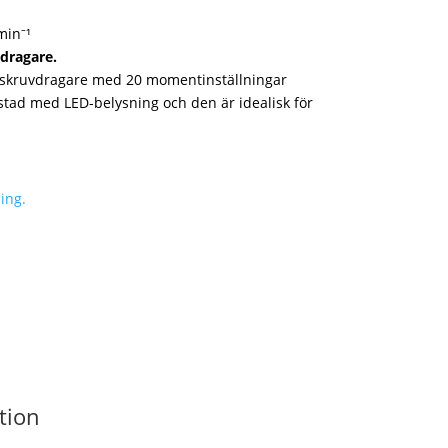
min⁻¹
dragare.
rskruvdragare med 20 momentinställningar
stad med LED-belysning och den är idealisk för
ing.
tion