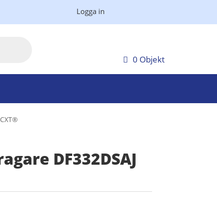
Logga in
0 Objekt
V CXT®
ragare DF332DSAJ