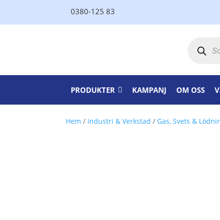
0380-125 83
Produktsö
PRODUKTER
KAMPANJ
OM OSS
V
Hem
/
Industri & Verkstad
/
Gas, Svets & Lödni