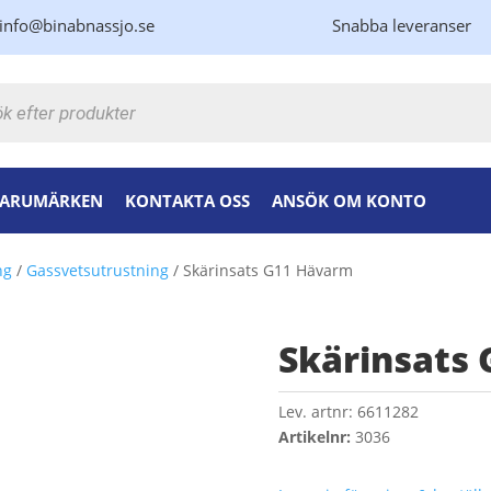
info@binabnassjo.se
Snabba leveranser
kning
ARUMÄRKEN
KONTAKTA OSS
ANSÖK OM KONTO
ng
/
Gassvetsutrustning
/ Skärinsats G11 Hävarm
Skärinsats
Lev. artnr:
6611282
Artikelnr:
3036